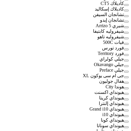
كاديلاك CT5
كاديلاك إسكاليد
تشانجان السيفن
تشانجان إيدو
شيري Arrizo 5
شيفروليه كابتيفا
شيفروليه تاهو
فيات 500C
فورد تورس
فورد Territory
جيلي كولراي
جيلي Okavango
جيلي Preface
جى ام سى يوكون XL
هفال جوليون
هوندا City
هيونداي اكسنت
هيونداي كريتا
هيونداي إلنترا
هيونداي Grand i10
هيونداي i10
هيونداي كونا
هيونداي سوناتا