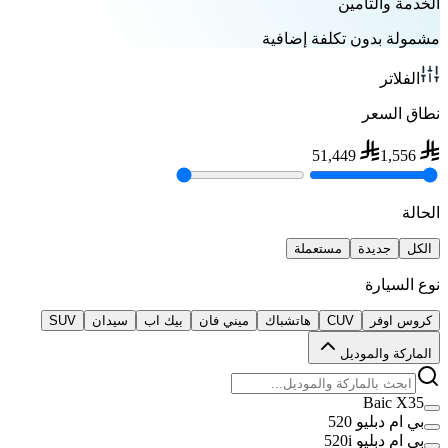
الخدمة والتأمين
مشمولة بدون تكلفة إضافية
الفلاتر
نطاق السعر
51,449
1,556
الحالة
الكل
جديدة
مستعملة
نوع السيارة
كروس اوفر
CUV
هاتشباك
ميني فان
بيك اب
سيدان
SUV
الماركة والموديل
Baic X35
بي ام دبليو 520
بي ام دبليو 520i