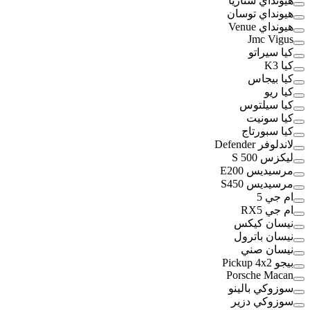
هيونداي ستاريا
هيونداي توسان
هيونداي Venue
Jmc Vigus
كيا سيراتو
كيا K3
كيا بيجاس
كيا ريو
كيا سيلتوس
كيا سونيت
كيا سبورتاج
لاندلوفر Defender
ليكزس S 500
مرسيديس E200
مرسيديس S450
ام جي 5
ام جي RX5
نيسان كيكس
نيسان باترول
نيسان صني
بيجو Pickup 4x2
Porsche Macan
سوزوكي بالينو
سوزوكي دزير