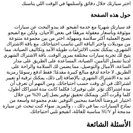
اختر سيارتك خلال دقائق واستلمها في الوقت اللي يناسبك
حول هذه الصفحة
قد سيارتك شهريًا مع خدمة انفيجو. قد يبدو البحث عن سيارات
موثوقة وبأسعار معقولة مرهقًا في بعض الأحيان، ولكن مع انفيجو
تصبح العملية أكثر سلاسة وسهولة. اختر من بين مجموعة متنوعة
من موديلات واختر الباقة التي تناسب احتياجاتك. مع باقة الاشتراك
الشهري، يمكنك تجنب الالتزامات طويلة الأمد وتكاليف الصيانة، مما
يتيح لك تجربة سيارات مختلفة بمرور الوقت. باقة الاشتراك الشهري
لدينا تشمل التأمين، الصيانة، المساعدة على الطريق على مدار
الساعة، الأميال والتوصيل، مما يضمن لك السلامة والراحة على
الطريق. لا حاجة لدفع مبالغ كبيرة مقدمًا؛ فقط ادفع رسومًا رمزية
عند بدء الاشتراك الشهري. بالإضافة إلى ذلك، يمكنك ترقية أو تغيير
اشتراكك في أي وقت حسب احتياجاتك. ومن المهم أن تعرف أن
مدة اشتراكك تؤثر على توفيرك؛ فكلما كانت مدة اشتراكك أطول،
كلما وفّرت أكثر. ويمكنك تحقيق توفير يصل إلى 20% من خلال
اختيار عروضنا الخاصة بمحبين التوفير. نقدم مجموعة واسعة من
نماذج السيارات، بما في ذلك ، ، والمزيد. سواء كنت تبحث عن سيارة
مدمجة أو SUV مناسبة للعائلة، انفيجو تلبي احتياجاتك.
الأسئلة الشائعة