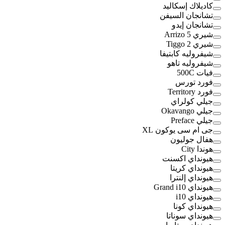
كاديلاك إسكاليد
تشانجان السيفن
تشانجان إيدو
شيري Arrizo 5
شيري Tiggo 2
شيفروليه كابتيفا
شيفروليه تاهو
فيات 500C
فورد تورس
فورد Territory
جيلي كولراي
جيلي Okavango
جيلي Preface
جى ام سى يوكون XL
هفال جوليون
هوندا City
هيونداي اكسنت
هيونداي كريتا
هيونداي إلنترا
هيونداي Grand i10
هيونداي i10
هيونداي كونا
هيونداي سوناتا