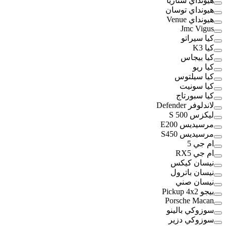
هيونداي ستاريا
هيونداي توسان
هيونداي Venue
Jmc Vigus
كيا سيراتو
كيا K3
كيا بيجاس
كيا ريو
كيا سيلتوس
كيا سونيت
كيا سبورتاج
لاندلوفر Defender
ليكزس S 500
مرسيديس E200
مرسيديس S450
ام جي 5
ام جي RX5
نيسان كيكس
نيسان باترول
نيسان صني
بيجو Pickup 4x2
Porsche Macan
سوزوكي بالينو
سوزوكي دزير