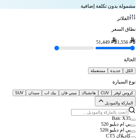
مشمولة بدون تكلفة إضافية
الفلاتر
نطاق السعر
51,449
1,556
الحالة
الكل
جديدة
مستعملة
نوع السيارة
كروس اوفر
CUV
هاتشباك
ميني فان
بيك اب
سيدان
SUV
الماركة والموديل
Baic X35
بي ام دبليو 520
بي ام دبليو 520i
كاديلاك CT5