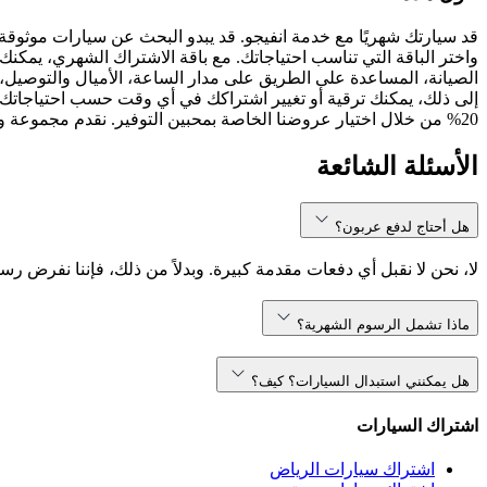
قد سيارتك شهريًا مع خدمة انفيجو. قد يبدو البحث عن سيارات موثوقة
واختر الباقة التي تناسب احتياجاتك. مع باقة الاشتراك الشهري، يمكنك 
الصيانة، المساعدة على الطريق على مدار الساعة، الأميال والتوصيل، 
إلى ذلك، يمكنك ترقية أو تغيير اشتراكك في أي وقت حسب احتياجاتك.
20% من خلال اختيار عروضنا الخاصة بمحبين التوفير. نقدم مجموعة واسعة من نماذج السيارات، بما في ذلك ، ، والمزيد. سواء كنت تبحث عن سيارة مدمجة أو SUV مناسبة للعائلة، انفيجو تلبي احتياجاتك.
الأسئلة الشائعة
هل أحتاج لدفع عربون؟
لا، نحن لا نقبل أي دفعات مقدمة كبيرة. وبدلاً من ذلك، فإننا نفرض رس
ماذا تشمل الرسوم الشهرية؟
هل يمكنني استبدال السيارات؟ كيف؟
اشتراك السيارات
اشتراك سيارات الرياض