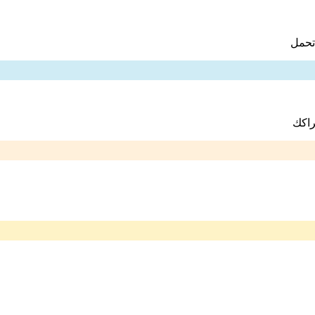
تحمل
راكك