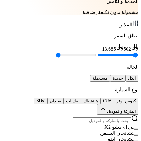
الخدمة والتأمين
مشمولة بدون تكلفة إضافية
الفلاتر
نطاق السعر
13,685
502
الحالة
الكل
جديدة
مستعملة
نوع السيارة
كروس اوفر
CUV
هاتشباك
بيك اب
سيدان
SUV
الماركة والموديل
بي ام دبليو X2
تشانجان السيفن
تشانجان إيدو