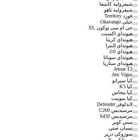
شيفروليه كابتيفا
شيفروليه تاهو
فورد Territory
جيلي Okavango
جى ام سى يوكون XL
هيونداي اكسنت
هيونداي كريتا
هيونداي إلنترا
هيونداي i10
هيونداي سوناتا
هيونداي ستاريا
Jetour T2
Jmc Vigus
كيا سيراتو
كيا K3
كيا بيجاس
كيا سونيت
لاندلوفر Defender
مرسيديس C200
مرسيديس S450
ميني كوبر
نيسان صني
سوزوكي دزير
تويوتا كورولا