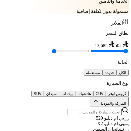
الخدمة والتأمين
مشمولة بدون تكلفة إضافية
الفلاتر
نطاق السعر
13,685
502
الحالة
الكل
جديدة
مستعملة
نوع السيارة
كروس اوفر
CUV
هاتشباك
بيك اب
سيدان
SUV
الماركة والموديل
بي ام دبليو 520
بي ام دبليو X2
تشانجان السيفن