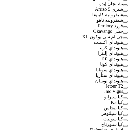
تشانجان إيدو
شيري Arrizo 5
شيفروليه كابتيفا
شيفروليه تاهو
فورد Territory
جيلي Okavango
جى ام سى يوكون XL
هيونداي اكسنت
هيونداي كريتا
هيونداي إلنترا
هيونداي i10
هيونداي كونا
هيونداي سوناتا
هيونداي ستاريا
هيونداي توسان
Jetour T2
Jmc Vigus
كيا سيراتو
كيا K3
كيا بيجاس
كيا سيلتوس
كيا سونيت
كيا سبورتاج
لاندلوفر Defender