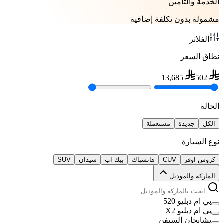
الخدمة والتأمين
مشمولة بدون تكلفة إضافية
الفلاتر
نطاق السعر
13,685
502
الحالة
الكل
جديدة
مستعملة
نوع السيارة
كروس اوفر
CUV
هاتشباك
بيك اب
سيدان
SUV
الماركة والموديل
بي ام دبليو 520
بي ام دبليو X2
تشانجان السيفن