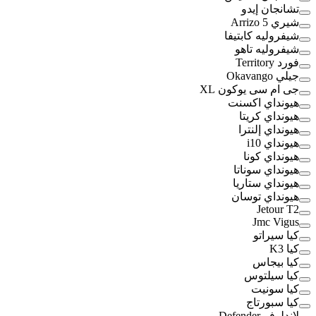
تشانجان إيدو
شيري Arrizo 5
شيفروليه كابتيفا
شيفروليه تاهو
فورد Territory
جيلي Okavango
جى ام سى يوكون XL
هيونداي اكسنت
هيونداي كريتا
هيونداي إلنترا
هيونداي i10
هيونداي كونا
هيونداي سوناتا
هيونداي ستاريا
هيونداي توسان
Jetour T2
Jmc Vigus
كيا سيراتو
كيا K3
كيا بيجاس
كيا سيلتوس
كيا سونيت
كيا سبورتاج
لاندلوفر Defender