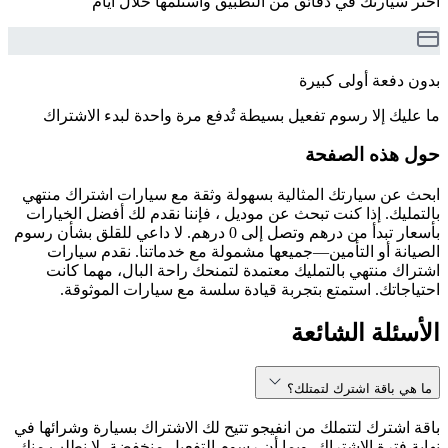
اختر سيارتك في دقائق من التطبيق واستلمها خلال أيام
بدون دفعة أولى كبيرة
ما عليك إلا رسوم تفعيل بسيطة تُدفع مرة واحدة لبدء الاشتراك
حول هذه الصفحة
ابحث عن سيارتك المثالية بسهولة وثقة مع سيارات اشتراك منتهي
بالتمليك. إذا كنت تبحث عن موديل ، فإننا نقدم لك أفضل الخيارات
بأسعار تبدأ من درهم وتصل إلى 0 درهم. لا داعي للقلق بشأن رسوم
الصيانة أو التأمين—جميعها مشمولة مع خدماتنا. نقدم سيارات
اشتراك منتهي بالتمليك معتمدة لتمنحك راحة البال، مهما كانت
احتياجاتك. استمتع بتجربة قيادة سلسة مع سيارات الموثوقة.
الأسئلة الشائعة
ما هي باقة اشترك لتمتلك؟
باقة اشترك لتتملك من انفيجو تتيح لك الاشتراك بسيارة وشرائها في
نهاية فترة الاشتراك. وبما أن رسوم التفعيل منخفضة، لا نطلب منك