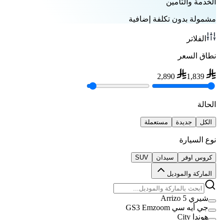
الخدمة والتأمين
مشمولة بدون تكلفة إضافية
الفلاتر
نطاق السعر
2,890
1,839
الحالة
الكل
جديدة
مستعملة
نوع السيارة
كروس اوفر
سيدان
SUV
الماركة والموديل
شيري Arrizo 5
جي أيه سي GS3 Emzoom
هوندا City