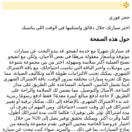
حجز فوري
اختر سيارتك خلال دقائق واستلمها في الوقت اللي يناسبك
حول هذه الصفحة
قد سيارتك شهريًا مع خدمة انفيجو. قد يبدو البحث عن سيارات
موثوقة وبأسعار معقولة مرهقًا في بعض الأحيان، ولكن مع انفيجو
تصبح العملية أكثر سلاسة وسهولة. اختر من بين مجموعة متنوعة
من موديلات واختر الباقة التي تناسب احتياجاتك. مع باقة الاشتراك
الشهري، يمكنك تجنب الالتزامات طويلة الأمد وتكاليف الصيانة، مما
يتيح لك تجربة سيارات مختلفة بمرور الوقت. باقة الاشتراك الشهري
لدينا تشمل التأمين، الصيانة، المساعدة على الطريق على مدار
الساعة، الأميال والتوصيل، مما يضمن لك السلامة والراحة على
الطريق. لا حاجة لدفع مبالغ كبيرة مقدمًا؛ فقط ادفع رسومًا رمزية
عند بدء الاشتراك الشهري. بالإضافة إلى ذلك، يمكنك ترقية أو تغيير
اشتراكك في أي وقت حسب احتياجاتك. ومن المهم أن تعرف أن
مدة اشتراكك تؤثر على توفيرك؛ فكلما كانت مدة اشتراكك أطول،
كلما وفّرت أكثر. ويمكنك تحقيق توفير يصل إلى 20% من خلال
اختيار عروضنا الخاصة بمحبين التوفير. نقدم مجموعة واسعة من
نماذج السيارات، بما في ذلك ، ، والمزيد. سواء كنت تبحث عن سيارة