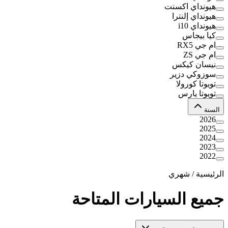
هيونداي اكسنت
هيونداي إلنترا
هيونداي i10
كيا بيجاس
ام جي RX5
ام جي ZS
نيسان كيكس
سوزوكي دزير
تويوتا كورولا
تويوتا يارس
السنة
2026
2025
2024
2023
2022
الرئيسية
/
شهري
جميع السيارات المتاحة